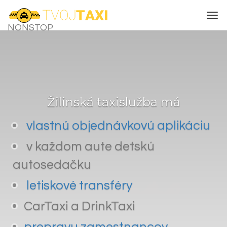
Togg
navi
NONSTOP
Žilinská taxislužba má
vlastnú objednávkovú aplikáciu
v každom aute detskú
autosedačku
letiskové transféry
CarTaxi a DrinkTaxi
prepravu zamestnancov